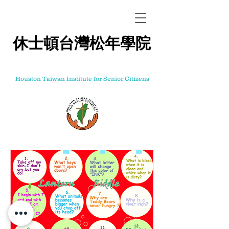
休士頓台灣松年學院
Houston Taiwan Institute for Senior Citizens