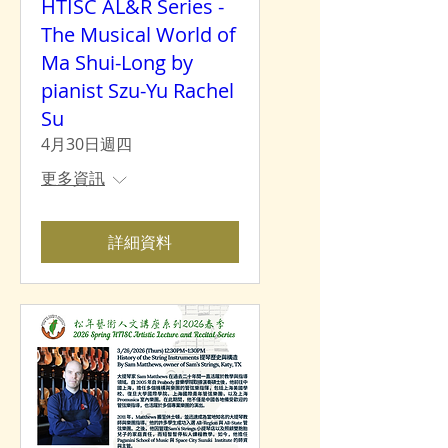
HTISC AL&R Series -
The Musical World of
Ma Shui-Long by
pianist Szu-Yu Rachel
Su
4月30日週四
更多資訊
詳細資料