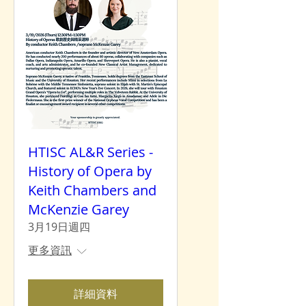
HTISC AL&R Series -
History of Opera by
Keith Chambers and
McKenzie Garey
3月19日週四
更多資訊
詳細資料