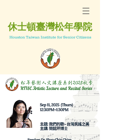
休士頓臺灣松年學院
Houston Taiwan Institute for Senior Citizens