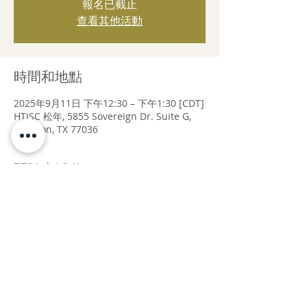
報名已截止
查看其他活動
時間和地點
2025年9月11日 下午12:30 – 下午1:30 [CDT]
HTISC 松年, 5855 Sovereign Dr. Suite G,
Houston, TX 77036
關於本活動
Speaker: Dr. Shao-Chin Chien
Topic: Our Songs - the Beauty of 
Taiwanese Folk Songs
Please join us for a special topic on 
Taiwanese folk songs given by Dr. Shao-
Chin Chien.