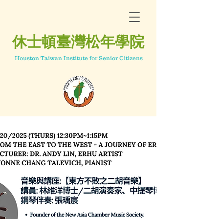
休士頓臺灣松年學院
Houston Taiwan Institute for Senior Citizens